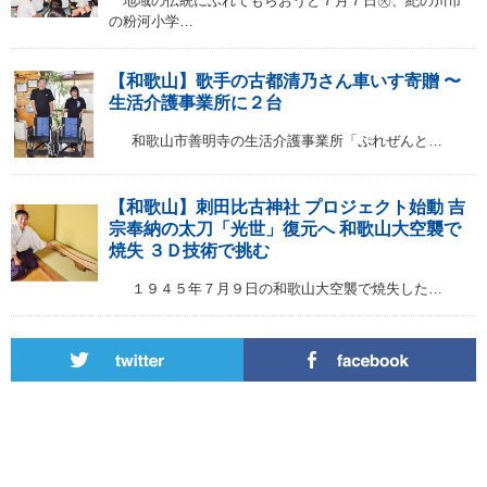
地域の伝統にふれてもらおうと７月７日㊋、紀の川市
の粉河小学…
【和歌山】歌手の古都清乃さん車いす寄贈 〜
生活介護事業所に２台
和歌山市善明寺の生活介護事業所「ぷれぜんと…
【和歌山】刺田比古神社 プロジェクト始動 吉
宗奉納の太刀「光世」復元へ 和歌山大空襲で
焼失 ３Ｄ技術で挑む
１９４５年７月９日の和歌山大空襲で焼失した…