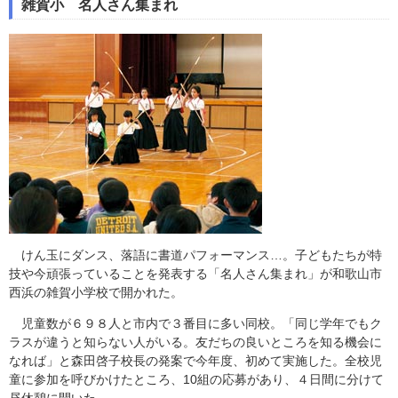
雑賀小 名人さん集まれ
けん玉にダンス、落語に書道パフォーマンス…。子どもたちが特
技や今頑張っていることを発表する「名人さん集まれ」が和歌山市
西浜の雑賀小学校で開かれた。
児童数が６９８人と市内で３番目に多い同校。「同じ学年でもク
ラスが違うと知らない人がいる。友だちの良いところを知る機会に
なれば」と森田啓子校長の発案で今年度、初めて実施した。全校児
童に参加を呼びかけたところ、10組の応募があり、４日間に分けて