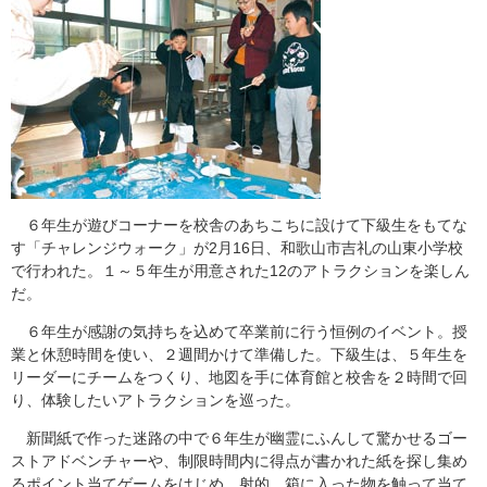
６年生が遊びコーナーを校舎のあちこちに設けて下級生をもてな
す「チャレンジウォーク」が2月16日、和歌山市吉礼の山東小学校
で行われた。１～５年生が用意された12のアトラクションを楽しん
だ。
６年生が感謝の気持ちを込めて卒業前に行う恒例のイベント。授
業と休憩時間を使い、２週間かけて準備した。下級生は、５年生を
リーダーにチームをつくり、地図を手に体育館と校舎を２時間で回
り、体験したいアトラクションを巡った。
新聞紙で作った迷路の中で６年生が幽霊にふんして驚かせるゴー
ストアドベンチャーや、制限時間内に得点が書かれた紙を探し集め
るポイント当てゲームをはじめ、射的、箱に入った物を触って当て