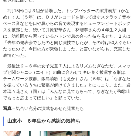
昼休憩に開いた。
2月15日には３組が登場した。トップバッターの濵井奏芽（かな
め）くん（５年）は、ＤＪがレコードを使って出すスクラッチ音や
ベース音などを口や鼻からの音で表現するヒューマンビートボック
スを披露した。続いて井原彩華さん、林瑠李さんの４年生２人組
は、幼稚園から習っているバトンで息の合った技を見せた。２人は
「去年の発表会でしたのと同じ演技でしたが、その時は50人ぐらい
だったので、今日の方が緊張しました」と言いながらも、充実した
表情だった。
最後は２～６年の女子児童７人によるリズムなぎなただ。スマッ
プと関ジャニ∞（エイト）の曲に合わせてキレ良く披露する形は、
チームワーク抜群。飯島萌歌（もえか）さん（６年）は「なぎなた
を振っているうちに緊張が解けてきました」とにっこり。また、岩
本璃々花さん（同）は「みんなに見てもらって、なぎなたが和歌山
でもっと広まってほしい」と願っていた。
写真
＝気合い充分の演武をみせた児童たち
山東小 ６年生から感謝の気持ち