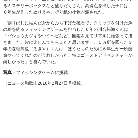
るミステリーボックスなど盛りだくさん。高得点を出した子には、
６年生が作ったぬりえや、折り紙の小物が渡された。
割りばしに結んだ糸からぶら下げた磁石で、クリップを付けた魚
の絵を釣るフィッシングゲームを担当した６年の川合拓海くんは
「バショウカジキやウミヘビなど、図鑑を見てリアルに頑張って描
きました。皆に楽しんでもらえたと思います」。５ヵ所を回った３
年の森瑠輝也（るきや）くんは「ぼくたちのために６年生が一所懸
命やってくれたのがうれしかった。特にゴーストアドベンチャーが
楽しかった」と喜んでいた。
写真
＝フィッシングゲームに挑戦
（ニュース和歌山2016年2月27日号掲載）