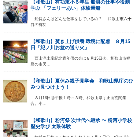
【和歌山】有功東小６年生 船員の仕事や役割
学ぶ 「フェリーあい」体験乗船
船員さんはどんな仕事をしているの？──和歌山市六十
谷の有功…
【和歌山】焚き上げ供養 環境に配慮 ８月15
日「紀ノ川お盆の送り火」
西山浄土宗紀北青年僧の会は８月15日㊏、和歌山市福
島の市民…
【和歌山】夏休み親子見学会 和歌山県庁のひ
みつ見つけよう！
８月16日㊐午後１時～３時、和歌山県庁正面玄関集
合。小…
【和歌山】粉河祭 次世代へ継承 〜 粉河小学校
歴史学び 太鼓体験