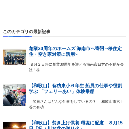
このカテゴリの最新記事
創業30周年のホームズ 海南市へ寄附 ~移住定
住・空き家対策に活用~
８月２日㊐に創業30周年を迎える海南市日方の不動産会
社「株…
【和歌山】有功東小６年生 船員の仕事や役割
学ぶ 「フェリーあい」体験乗船
船員さんはどんな仕事をしているの？──和歌山市六十
谷の有功…
【和歌山】焚き上げ供養 環境に配慮 ８月15
日「紀ノ川お盆の送り火」