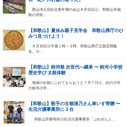
西山浄土宗紀北青年僧の会は８月15日㊏、和歌山市福
島の市民…
【和歌山】夏休み親子見学会 和歌山県庁のひ
みつ見つけよう！
８月16日㊐午後１時～３時、和歌山県庁正面玄関集
合。小…
【和歌山】粉河祭 次世代へ継承 〜 粉河小学校
歴史学び 太鼓体験
地域の伝統にふれてもらおうと７月７日㊋、紀の川市
の粉河小学…
【和歌山】歌手の古都清乃さん車いす寄贈 〜
生活介護事業所に２台
和歌山市善明寺の生活介護事業所「ぷれぜんと…