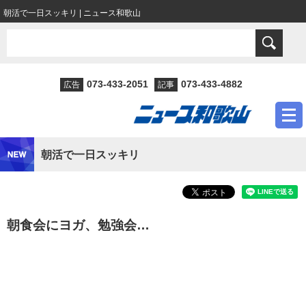
朝活で一日スッキリ | ニュース和歌山
073-433-2051
073-433-4882
広告
記事
朝活で一日スッキリ
朝食会にヨガ、勉強会…