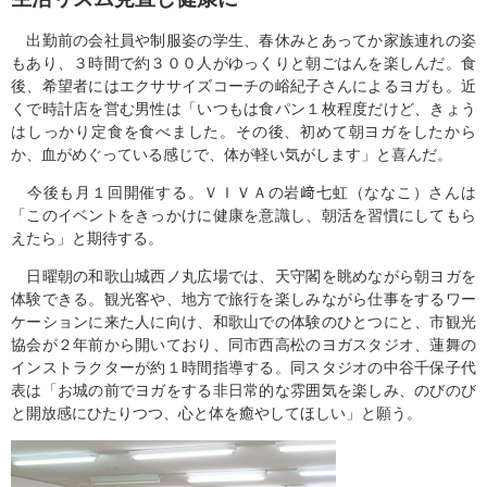
出勤前の会社員や制服姿の学生、春休みとあってか家族連れの姿
もあり、３時間で約３００人がゆっくりと朝ごはんを楽しんだ。食
後、希望者にはエクササイズコーチの峪紀子さんによるヨガも。近
くで時計店を営む男性は「いつもは食パン１枚程度だけど、きょう
はしっかり定食を食べました。その後、初めて朝ヨガをしたから
か、血がめぐっている感じで、体が軽い気がします」と喜んだ。
今後も月１回開催する。ＶＩＶＡの岩﨑七虹（ななこ）さんは
「このイベントをきっかけに健康を意識し、朝活を習慣にしてもら
えたら」と期待する。
日曜朝の和歌山城西ノ丸広場では、天守閣を眺めながら朝ヨガを
体験できる。観光客や、地方で旅行を楽しみながら仕事をするワー
ケーションに来た人に向け、和歌山での体験のひとつにと、市観光
協会が２年前から開いており、同市西高松のヨガスタジオ、蓮舞の
インストラクターが約１時間指導する。同スタジオの中谷千保子代
表は「お城の前でヨガをする非日常的な雰囲気を楽しみ、のびのび
と開放感にひたりつつ、心と体を癒やしてほしい」と願う。