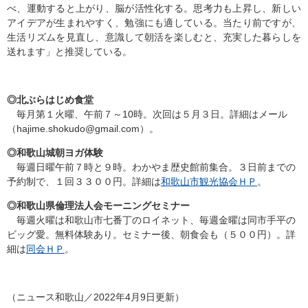
べ、運動すると上がり、脳が活性化する。思考力も上昇し、新しい
アイデアが生まれやすく、勉強にも適している。当たり前ですが、
生活リズムを見直し、意識して朝活を楽しむと、充実した暮らしを
送れます」と推奨している。
◎北ぶらはじめ食堂
毎月第１火曜、午前７～10時。次回は５月３日。詳細はメール
（hajime.shokudo@gmail.com）。
◎和歌山城朝ヨガ体験
毎週日曜午前７時と９時。わかやま歴史館前集合。３日前までの
予約制で、１回３３００円。詳細は
和歌山市観光協会ＨＰ
。
◎和歌山県倫理法人会モーニングセミナー
毎週火曜は和歌山市七番丁のロイネット、毎週金曜は同市手平の
ビッグ愛。無料体験あり。セミナー後、朝食会も（５００円）。詳
細は
同会ＨＰ
。
（ニュース和歌山／2022年4月9日更新）