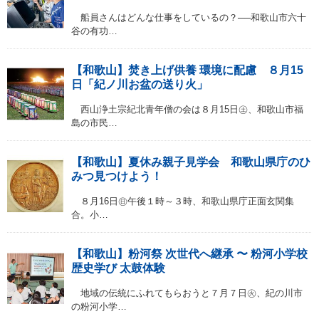
船員さんはどんな仕事をしているの？──和歌山市六十
谷の有功…
【和歌山】焚き上げ供養 環境に配慮 ８月15
日「紀ノ川お盆の送り火」
西山浄土宗紀北青年僧の会は８月15日㊏、和歌山市福
島の市民…
【和歌山】夏休み親子見学会 和歌山県庁のひ
みつ見つけよう！
８月16日㊐午後１時～３時、和歌山県庁正面玄関集
合。小…
【和歌山】粉河祭 次世代へ継承 〜 粉河小学校
歴史学び 太鼓体験
地域の伝統にふれてもらおうと７月７日㊋、紀の川市
の粉河小学…