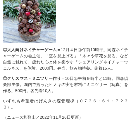
◎大人向けネイチャーゲーム＝
12月４日㊐午前10時半。同森ネイチ
ャーゲームの会主催。「空を見上げる」「木々や草花を見る」など
自然に触れて、疲れた心と体を癒やす「シェアリングネイチャーウ
ェルネス」を体験。2000円。弁当、飲み物持参。先着15人。
◎クリスマス・ミニツリー作り＝
10日㊏午前９時半と11時。同森倶
楽部主催。園内で拾ったヒノキの実を材料にミニツリー（写真）を
作る。500円。各先着10人。
いずれも希望者はげんきの森管理棟（０７３６・６１・７２３
３）。
（ニュース和歌山／2022年11月26日更新）