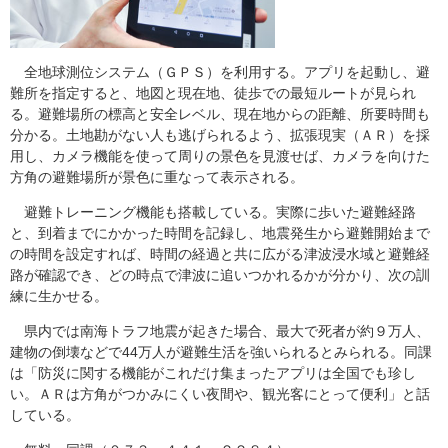
全地球測位システム（ＧＰＳ）を利用する。アプリを起動し、避
難所を指定すると、地図と現在地、徒歩での最短ルートが見られ
る。避難場所の標高と安全レベル、現在地からの距離、所要時間も
分かる。土地勘がない人も逃げられるよう、拡張現実（ＡＲ）を採
用し、カメラ機能を使って周りの景色を見渡せば、カメラを向けた
方角の避難場所が景色に重なって表示される。
避難トレーニング機能も搭載している。実際に歩いた避難経路
と、到着までにかかった時間を記録し、地震発生から避難開始まで
の時間を設定すれば、時間の経過と共に広がる津波浸水域と避難経
路が確認でき、どの時点で津波に追いつかれるかが分かり、次の訓
練に生かせる。
県内では南海トラフ地震が起きた場合、最大で死者が約９万人、
建物の倒壊などで44万人が避難生活を強いられるとみられる。同課
は「防災に関する機能がこれだけ集まったアプリは全国でも珍し
い。ＡＲは方角がつかみにくい夜間や、観光客にとって便利」と話
している。