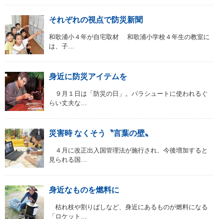
それぞれの視点で防災新聞
和歌浦小４年が自宅取材 和歌浦小学校４年生の教室に
は、子…
身近に防災アイテムを
９月１日は「防災の日」。パラシュートに使われるぐ
らい丈夫な…
災害時 なくそう〝言葉の壁〟
４月に改正出入国管理法が施行され、今後増加すると
見られる国…
身近なものを燃料に
枯れ枝や割りばしなど、身近にあるものが燃料になる
「ロケット…