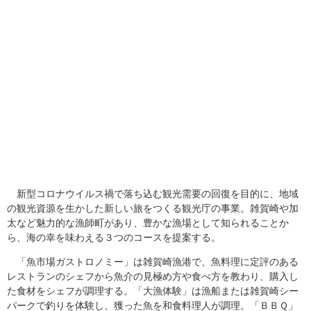
新型コロナウイルス禍で落ち込む観光需要の回復を目的に、地域
の観光資源を生かした新しい旅をつくる観光庁の事業。雑賀崎や加
太など魅力的な漁師町があり、豊かな漁場として知られることか
ら、海の幸を味わえる３つのコースを提案する。
「魚市場ガストロノミー」は雑賀崎漁港で、魚料理に定評のある
レストランのシェフから魚介の見極め方や食べ方を教わり、購入し
た食材をシェフが調理する。「大漁体験」は漁船または雑賀崎シー
パークで釣りを体験し、獲った魚を和食料理人が調理。「ＢＢＱ」