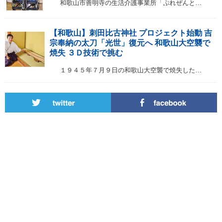
和歌山市善明寺の生活介護事業所「ぷれぜんと…
【和歌山】刺田比古神社 プロジェクト始動 吉
宗奉納の太刀「光世」復元へ 和歌山大空襲で
焼失 ３Ｄ技術で挑む
１９４５年７月９日の和歌山大空襲で焼失した…