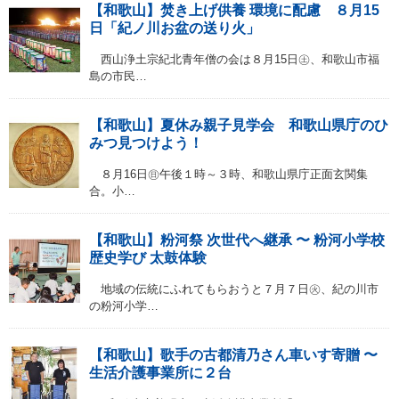
【和歌山】焚き上げ供養 環境に配慮 ８月15
日「紀ノ川お盆の送り火」
西山浄土宗紀北青年僧の会は８月15日㊏、和歌山市福
島の市民…
【和歌山】夏休み親子見学会 和歌山県庁のひ
みつ見つけよう！
８月16日㊐午後１時～３時、和歌山県庁正面玄関集
合。小…
【和歌山】粉河祭 次世代へ継承 〜 粉河小学校
歴史学び 太鼓体験
地域の伝統にふれてもらおうと７月７日㊋、紀の川市
の粉河小学…
【和歌山】歌手の古都清乃さん車いす寄贈 〜
生活介護事業所に２台