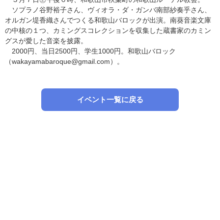
ソプラノ谷野裕子さん、ヴィオラ・ダ・ガンバ南部紗奏乎さん、
オルガン堤香織さんでつくる和歌山バロックが出演。南葵音楽文庫
の中核の１つ、カミングスコレクションを収集した蔵書家のカミン
グスが愛した音楽を披露。
2000円、当日2500円、学生1000円。和歌山バロック
（wakayamabaroque@gmail.com）。
イベント一覧に戻る