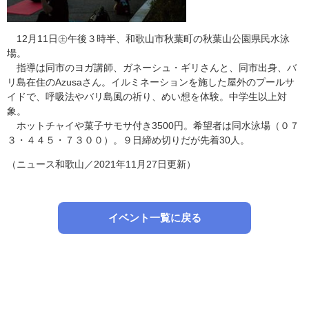
12月11日㊏午後３時半、和歌山市秋葉町の秋葉山公園県民水泳
場。
指導は同市のヨガ講師、ガネーシュ・ギリさんと、同市出身、バ
リ島在住のAzusaさん。イルミネーションを施した屋外のプールサ
イドで、呼吸法やバリ島風の祈り、めい想を体験。中学生以上対
象。
ホットチャイや菓子サモサ付き3500円。希望者は同水泳場（０７
３・４４５・７３００）。９日締め切りだが先着30人。
（ニュース和歌山／2021年11月27日更新）
イベント一覧に戻る