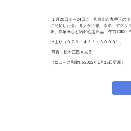
１月20日㊍～24日㊊、和歌山市九番丁の
に発足した会。６人が油彩、水彩、アクリ
象、具象画など約40点を出品。午前10時
けまり（０７３・４３２・３００
写真＝松本正己さん作
（ニュース和歌山/2022年1月15日更新）