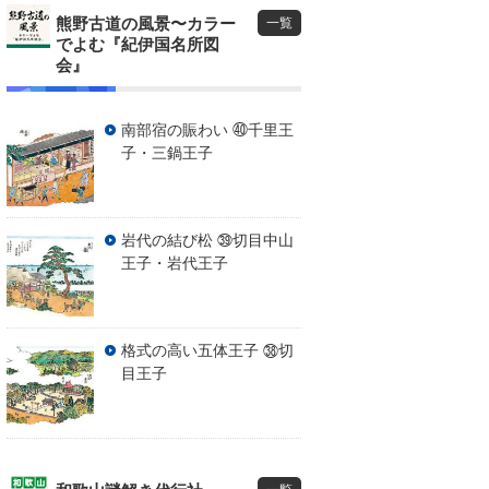
熊野古道の風景〜カラー
一覧
でよむ『紀伊国名所図
会』
南部宿の賑わい ㊵千里王
子・三鍋王子
岩代の結び松 ㊴切目中山
王子・岩代王子
格式の高い五体王子 ㊳切
目王子