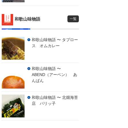
和歌山味物語
一覧
和歌山味物語 〜 タプロー
ス オムカレー
和歌山味物語 〜
ABEND（アーベン） あ
んぱん
和歌山味物語 〜 北畑海苔
店 パリッ子