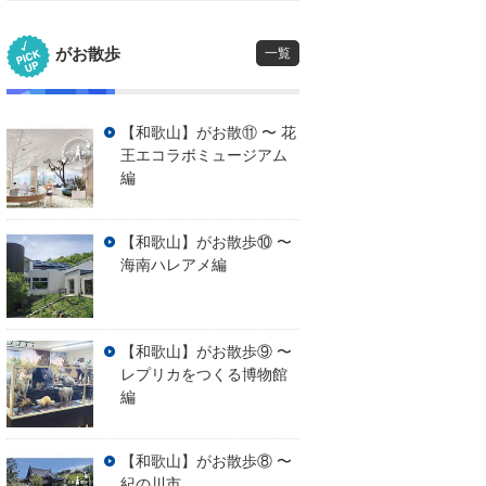
がお散歩
一覧
【和歌山】がお散⑪ 〜 花
王エコラボミュージアム
編
【和歌山】がお散歩⑩ 〜
海南ハレアメ編
【和歌山】がお散歩⑨ 〜
レプリカをつくる博物館
編
【和歌山】がお散歩⑧ 〜
紀の川市