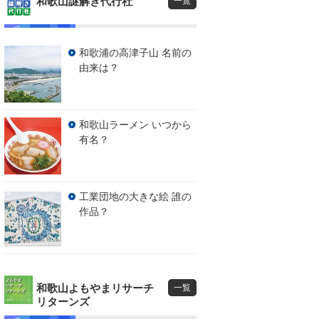
和歌山謎解き代行社
一覧
和歌浦の高津子山 名前の
由来は？
和歌山ラーメン いつから
有名？
工業団地の大きな絵 誰の
作品？
和歌山よもやまリサーチ
一覧
リターンズ