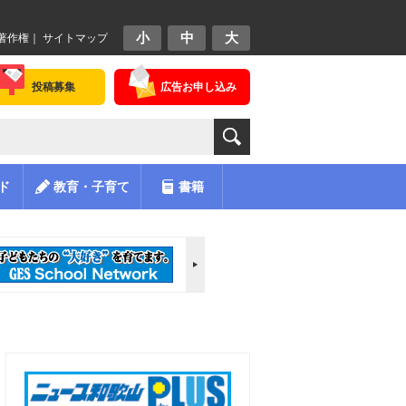
小
中
大
著作権
｜
サイトマップ
投稿募集
広告お申し込み
ド
教育・子育て
書籍