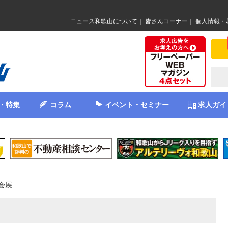
ニュース和歌山について
｜
皆さんコーナー
｜
個人情報・
・特集
コラム
イベント・セミナー
求人ガイ
会展