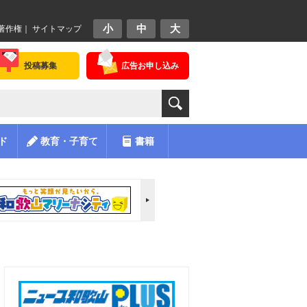
小
中
大
著作権
｜
サイトマップ
投稿募集
広告お申し込み
ド
教育・子育て
書籍