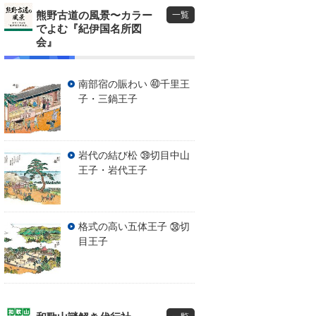
熊野古道の風景〜カラー
一覧
でよむ『紀伊国名所図
会』
南部宿の賑わい ㊵千里王
子・三鍋王子
岩代の結び松 ㊴切目中山
王子・岩代王子
格式の高い五体王子 ㊳切
目王子