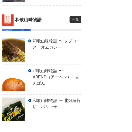
和歌山味物語
一覧
和歌山味物語 〜 タプロー
ス オムカレー
和歌山味物語 〜
ABEND（アーベン） あ
んぱん
和歌山味物語 〜 北畑海苔
店 パリッ子