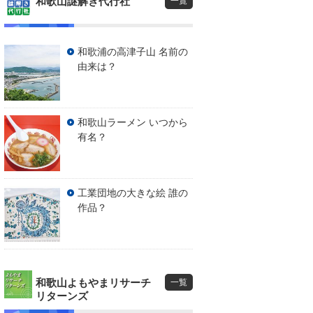
和歌山謎解き代行社
一覧
和歌浦の高津子山 名前の
由来は？
和歌山ラーメン いつから
有名？
工業団地の大きな絵 誰の
作品？
和歌山よもやまリサーチ
一覧
リターンズ