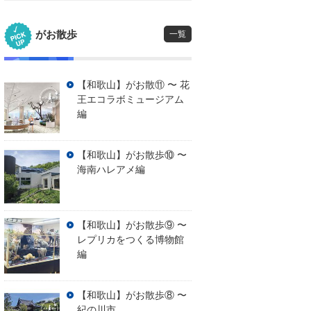
がお散歩
一覧
【和歌山】がお散⑪ 〜 花
王エコラボミュージアム
編
【和歌山】がお散歩⑩ 〜
海南ハレアメ編
【和歌山】がお散歩⑨ 〜
レプリカをつくる博物館
編
【和歌山】がお散歩⑧ 〜
紀の川市