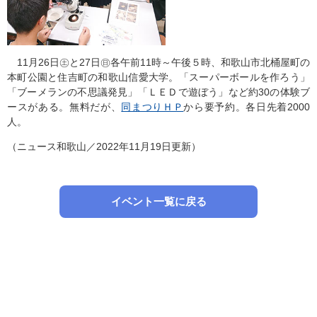
11月26日㊏と27日㊐各午前11時～午後５時、和歌山市北桶屋町の
本町公園と住吉町の和歌山信愛大学。「スーパーボールを作ろう」
「ブーメランの不思議発見」「ＬＥＤで遊ぼう」など約30の体験ブ
ースがある。無料だが、
同まつりＨＰ
から要予約。各日先着2000
人。
（ニュース和歌山／2022年11月19日更新）
イベント一覧に戻る