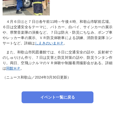
４月６日㊏と７日㊐各午前11時～午後４時、和歌山市駅前広場。
６日は交通安全をテーマに、パトカー、白バイ、サインカーの展示
や、県警音楽隊の演奏など。７日は防火・防災にちなみ、ポンプ車
やレッカー車の展示、ＶＲ防災体験車による訓練、消防音楽隊コン
サートなど。詳細は
しえきのいまＨＰ
。
また、和歌山市民図書館では、６日に交通安全の話や、反射材で
のしゅりけん作り、７日は災害と防災対策の話や、防災ランタン作
り。両日、空飛ぶクルマのＶＲ体験や制服着用撮影会がある。詳細
は
同館ＨＰ
。
（ニュース和歌山／2024年3月30日更新）
イベント一覧に戻る