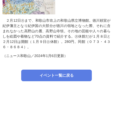
２月12日㊊まで、和歌山市吹上の和歌山県立博物館。徳川頼宣が
紀伊藩主となり紀伊国の大部分が徳川の領地となった際、それに含
まれなかった高野山の麓、高野山寺領。その地の芸能や人々の暮ら
しを絵図や着物など70点の資料で紹介する。㊊休館だが１月８日と
２月12日は開館（１月９日㊋休館）。280円。同館（０７３・４３
６・８６８４）。
（ニュース和歌山／2024年1月6日更新）
イベント一覧に戻る