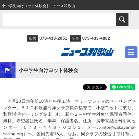
小中学生向けヨット体験会 | ニュース和歌山
073-433-2051
073-433-4882
広告
記事
小中学生向けヨット体験会
４月20日㊐午前10時と午後１時、マリーナシティのセーリングセ
ンター。Ｂ＆Ｇ和歌浦海洋クラブ員の指導で、小型ヨットに乗り、
和歌浦湾セーリングを楽しむ。新小２～中学生対象で保護者同伴。
無料。希望者は氏名、学年、保護者名、住所、携帯電話番号を同セ
ンター（０７３・４４８・０２５１、メールinfo@wakayama-
sailing.org）へ。各回先着15人。なお、同クラブの練習は毎月3回、