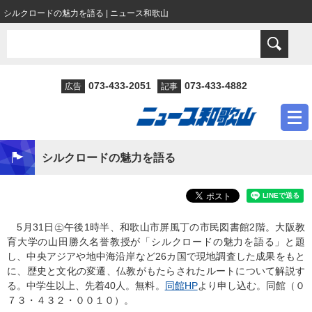
シルクロードの魅力を語る | ニュース和歌山
073-433-2051
073-433-4882
広告
記事
シルクロードの魅力を語る
5月31日㊏午後1時半、和歌山市屏風丁の市民図書館2階。大阪教
育大学の山田勝久名誉教授が「シルクロードの魅力を語る」と題
し、中央アジアや地中海沿岸など26カ国で現地調査した成果をもと
に、歴史と文化の変遷、仏教がもたらされたルートについて解説す
る。中学生以上、先着40人。無料。
同館HP
より申し込む。同館（０
７３・４３２・００１０）。