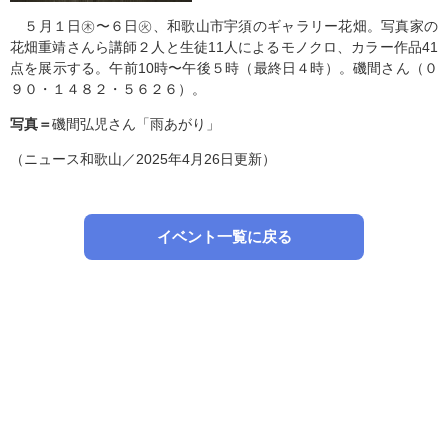
５月１日㊍〜６日㊋、和歌山市宇須のギャラリー花畑。写真家の
花畑重靖さんら講師２人と生徒11人によるモノクロ、カラー作品41
点を展示する。午前10時〜午後５時（最終日４時）。磯間さん（０
９０・１４８２・５６２６）。
写真＝
磯間弘児さん「雨あがり」
（ニュース和歌山／2025年4月26日更新）
イベント一覧に戻る