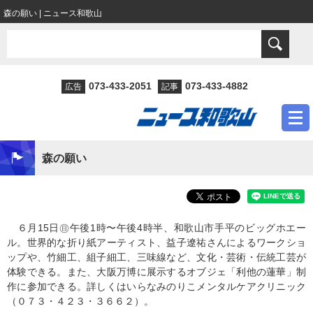
森の願い | ニュース和歌山
073-433-2051
073-433-4882
広告
記事
森の願い
６月15日㊐午後1時〜午後4時半、和歌山市手平のビッグホエー
ル。世界的な折り紙アーティスト、益子遼祐さんによるワークショ
ップや、竹細工、組子細工、三味線など、文化・芸術・伝統工芸が
体験できる。また、大阪万博に展示するオブジェ「利他の蓮華」制
作に参加できる。詳しくはいらなみのりこメンタルケアクリニック
（０７３・４２３・３６６２）。