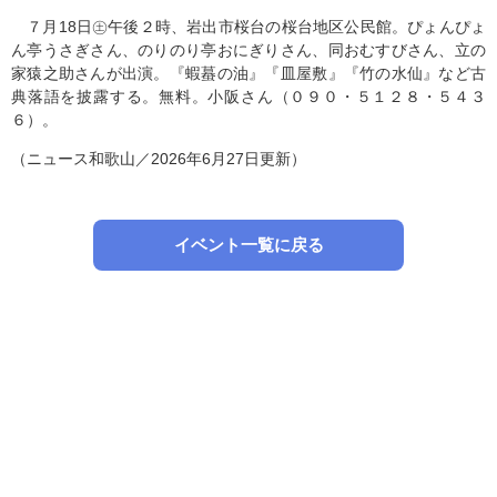
７月18日㊏午後２時、岩出市桜台の桜台地区公民館。ぴょんぴょ
ん亭うさぎさん、のりのり亭おにぎりさん、同おむすびさん、立の
家猿之助さんが出演。『蝦蟇の油』『皿屋敷』『竹の水仙』など古
典落語を披露する。無料。小阪さん（０９０・５１２８・５４３
６）。
（ニュース和歌山／2026年6月27日更新）
イベント一覧に戻る