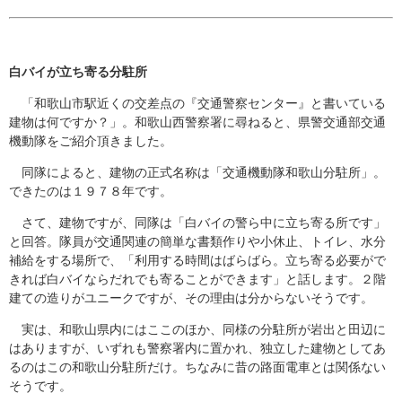
白バイが立ち寄る分駐所
「和歌山市駅近くの交差点の『交通警察センター』と書いている
建物は何ですか？」。和歌山西警察署に尋ねると、県警交通部交通
機動隊をご紹介頂きました。
同隊によると、建物の正式名称は「交通機動隊和歌山分駐所」。
できたのは１９７８年です。
さて、建物ですが、同隊は「白バイの警ら中に立ち寄る所です」
と回答。隊員が交通関連の簡単な書類作りや小休止、トイレ、水分
補給をする場所で、「利用する時間はばらばら。立ち寄る必要がで
きれば白バイならだれでも寄ることができます」と話します。２階
建ての造りがユニークですが、その理由は分からないそうです。
実は、和歌山県内にはここのほか、同様の分駐所が岩出と田辺に
はありますが、いずれも警察署内に置かれ、独立した建物としてあ
るのはこの和歌山分駐所だけ。ちなみに昔の路面電車とは関係ない
そうです。