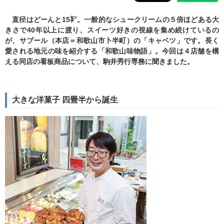
直径はどーんと15㌢。一般的なシュークリームの５倍ほどある大
きさで40年以上に渡り、スイーツ好きの視線を集め続けているの
が、サブール（本店＝和歌山市卜半町）の「キャベツ」です。長く
愛される地元の味を紹介する「和歌山味物語」。今回は４店舗を構
える同店の看板商品について、駒井秀行専務に聞きました。
大きな洋菓子 四畳半から誕生