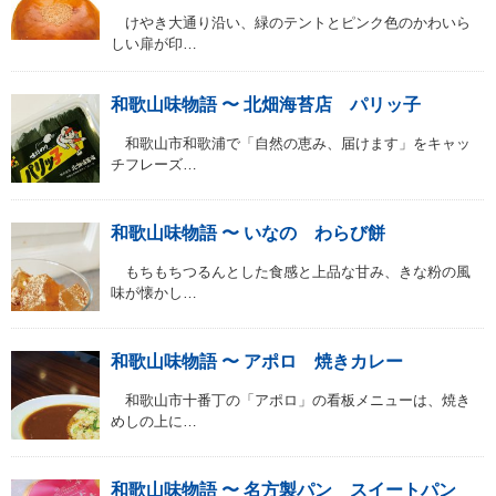
けやき大通り沿い、緑のテントとピンク色のかわいら
しい扉が印…
和歌山味物語 〜 北畑海苔店 パリッ子
和歌山市和歌浦で「自然の恵み、届けます」をキャッ
チフレーズ…
和歌山味物語 〜 いなの わらび餅
もちもちつるんとした食感と上品な甘み、きな粉の風
味が懐かし…
和歌山味物語 〜 アポロ 焼きカレー
和歌山市十番丁の「アポロ」の看板メニューは、焼き
めしの上に…
和歌山味物語 〜 名方製パン スイートパン