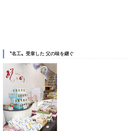
〝名工〟受章した 父の味を継ぐ