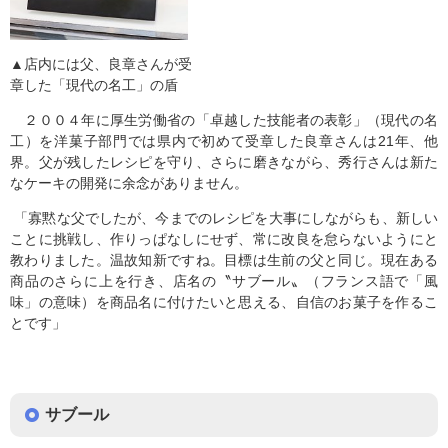
▲店内には父、良章さんが受
章した「現代の名工」の盾
２００４年に厚生労働省の「卓越した技能者の表彰」（現代の名
工）を洋菓子部門では県内で初めて受章した良章さんは21年、他
界。父が残したレシピを守り、さらに磨きながら、秀行さんは新た
なケーキの開発に余念がありません。
「寡黙な父でしたが、今までのレシピを大事にしながらも、新しい
ことに挑戦し、作りっぱなしにせず、常に改良を怠らないようにと
教わりました。温故知新ですね。目標は生前の父と同じ。現在ある
商品のさらに上を行き、店名の〝サブール〟（フランス語で「風
味」の意味）を商品名に付けたいと思える、自信のお菓子を作るこ
とです」
サブール