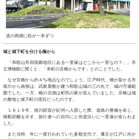
道の両側に松が一本ずつ
城と城下町を分ける橋から
「和歌山市四箇郷地区にある一里塚はどこから一里なの？」。市
立博物館に聞くと、「本町の京橋からです」とのことでした。
なぜ京橋から約４㌔地点なのでしょう。江戸時代、橋が架かる市
堀川から南側は、武家屋敷が建つ和歌山城の三の丸で、城の守備範
囲でした。一方、橋の北側は町民の家が並んでいました。京橋は城
の敷地と城下町の境目だったのです。
１６１９年、徳川頼宣が紀州へ入国した際、道路の整備を命じ、
移動距離を示す、旅行者への目印にと街道沿いに一里塚が造られま
した。
また当時、年に一度行われていた参勤交代で、藩主が江戸に向か