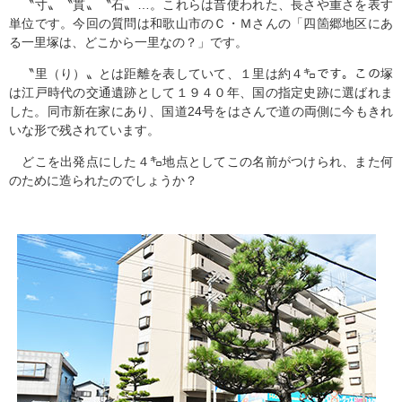
〝寸〟〝貫〟〝石〟…。これらは昔使われた、長さや重さを表す
単位です。今回の質問は和歌山市のＣ・Ｍさんの「四箇郷地区にあ
る一里塚は、どこから一里なの？」です。
〝里（り）〟とは距離を表していて、１里は約４㌔です。この塚
は江戸時代の交通遺跡として１９４０年、国の指定史跡に選ばれま
した。同市新在家にあり、国道24号をはさんで道の両側に今もきれ
いな形で残されています。
どこを出発点にした４㌔地点としてこの名前がつけられ、また何
のために造られたのでしょうか？