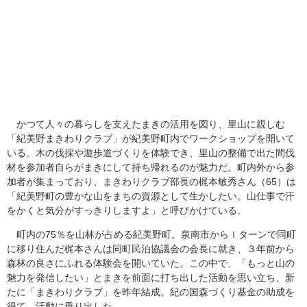
かつて人々の暮らしを支えたまきの活用を図り、里山に親しむ
「紀美野まきわりクラブ」が紀美野町内でワークショップを開いて
いる。木の伐採や遊歩道づくりを体験でき、里山の整備で出た間伐
材を参加者自らがまきにして持ち帰れるのが魅力だ。町内外から参
加者が集まっており、まきわりクラブ部長の梶本敏秀さん（65）は
「紀美野町の豊かな山をまちの資源として生かしたい。山仕事で汗
をかくと気分がすっきりしますよ」と呼びかけている。
町内の75％を山林が占める紀美野町。泉南市からＩターンで同町
に移り住んだ梶本さんは同町民泊協議会の会長に就き、３年前から
森林の良さにふれる体験会を開いていた。この中で、「もっと山の
魅力を発信したい」とまきを前面に打ち出した活動を思い立ち、新
たに「まきわりクラブ」を昨年結成。紀の国森づくり基金の助成を
得て、活動に乗り出した。