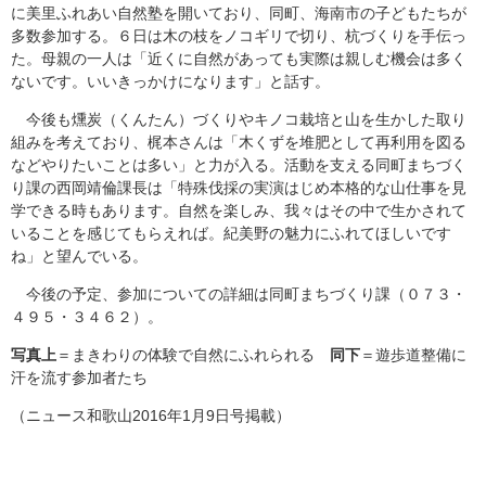
に美里ふれあい自然塾を開いており、同町、海南市の子どもたちが
多数参加する。６日は木の枝をノコギリで切り、杭づくりを手伝っ
た。母親の一人は「近くに自然があっても実際は親しむ機会は多く
ないです。いいきっかけになります」と話す。
今後も燻炭（くんたん）づくりやキノコ栽培と山を生かした取り
組みを考えており、梶本さんは「木くずを堆肥として再利用を図る
などやりたいことは多い」と力が入る。活動を支える同町まちづく
り課の西岡靖倫課長は「特殊伐採の実演はじめ本格的な山仕事を見
学できる時もあります。自然を楽しみ、我々はその中で生かされて
いることを感じてもらえれば。紀美野の魅力にふれてほしいです
ね」と望んでいる。
今後の予定、参加についての詳細は同町まちづくり課（０７３・
４９５・３４６２）。
写真上
＝まきわりの体験で自然にふれられる
同下
＝遊歩道整備に
汗を流す参加者たち
（ニュース和歌山2016年1月9日号掲載）