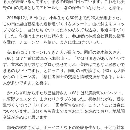
る人が結構いるんですが、まきの確保に困っています。これを紀美
野の山の資源としてアピールし、森の保全につなげたい」と語る。
2015年12月６日には、小学生から60代まで約20人が集まった。
この日は里山観察用の遊歩道づくりをスタート。山の斜面をスコッ
プでならし、自分たちでつくった木の杭を打ち込み、歩道を手づく
りした。午後はまきわりに精を出し、参加者は林業会社職員の指導
を受け、チェーンソーを使い、まきに仕上げていった。
参加者にはＩターンしてきた人が目立つ。同町の鈴木義久さん
（66）は７年前に岐阜から和歌山へ。「やはりまきがありがたいで
す。立木の切り方などプロが見せてくれ、普段はできない経験がで
きるのもいいですね」とにっこり。同町の日野護さん（60）も大阪
からのＩターン者。「移住者同士の交流と情報交換ができる。いい
人が多いですよ」と喜ぶ。
かつらぎ町から来た辰巳佳行さん（68）は紀美野町のイベント、
志賀野フェスタで、まきわりクラブを知った。初参加ながら、遊歩
道づくりではアドバイス。「田舎育ちなので、こういうことは身に
ついています。自分たちも音楽でまちおこしを進めており、地域間
交流が進めばと思います」
部長の梶本さんは、ボーイスカウトの経験を生かし、子ども対象