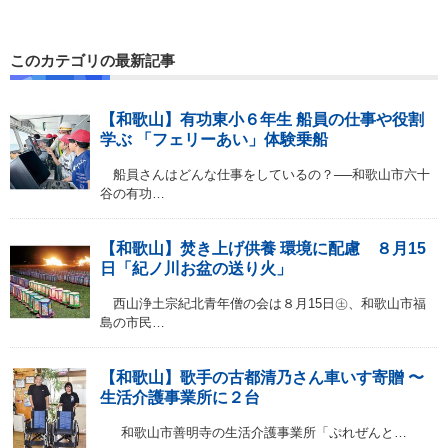
このカテゴリの最新記事
【和歌山】有功東小６年生 船員の仕事や役割
学ぶ 「フェリーあい」体験乗船
船員さんはどんな仕事をしているの？──和歌山市六十
谷の有功…
【和歌山】焚き上げ供養 環境に配慮 ８月15
日「紀ノ川お盆の送り火」
西山浄土宗紀北青年僧の会は８月15日㊏、和歌山市福
島の市民…
【和歌山】歌手の古都清乃さん車いす寄贈 〜
生活介護事業所に２台
和歌山市善明寺の生活介護事業所「ぷれぜんと…