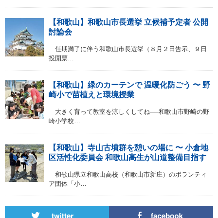
【和歌山】和歌山市長選挙 立候補予定者 公開
討論会
任期満了に伴う和歌山市長選挙（８月２日告示、９日
投開票…
【和歌山】緑のカーテンで 温暖化防ごう 〜 野
崎小で苗植えと環境授業
大きく育って教室を涼しくしてね──和歌山市野崎の野
崎小学校…
【和歌山】寺山古墳群を憩いの場に 〜 小倉地
区活性化委員会 和歌山高生が山道整備目指す
和歌山県立和歌山高校（和歌山市新庄）のボランティ
ア団体「小…