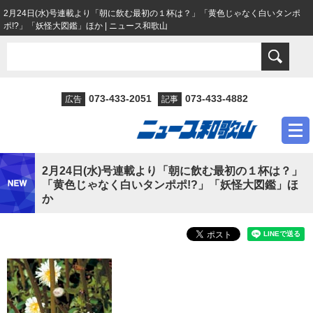
2月24日(水)号連載より「朝に飲む最初の１杯は？」「黄色じゃなく白いタンポ
ポ!?」「妖怪大図鑑」ほか | ニュース和歌山
073-433-2051
073-433-4882
広告
記事
2月24日(水)号連載より「朝に飲む最初の１杯は？」
「黄色じゃなく白いタンポポ!?」「妖怪大図鑑」ほ
か