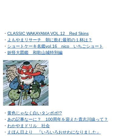
・
CLASSIC WAKAYAMA VOL.12 Red Skins
・
よもやまリサーチ 朝に飲む最初の１杯は？
・
ショートケーキ名鑑vol.16 nico いちごショート
・
妖怪大図鑑 和歌山城特別編
・
黄色じゃなく白いタンポポ!?
・
あの記事なーに？ 100周年を迎えた貴志川線って？
・
わかやまドリル 社会
・
えほん日より 『いろいろおせわになりました』