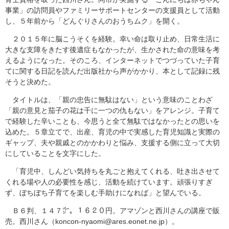
事業」の訪問員やファミリーサポートセンターの支援員として活動
し、５年前から「どんぐりさんのおうちムク」を開く。
２０１５年に脳こうそくを経験。幸い命は取り止め、日常生活に
大きな支障をきたす後遺症もなかったが、生かされた命の意味を考
えるようになった。そのころ、インターネットでつづっていた子育
てに関する日記を読んだ出版社から声がかかり、本として記録に残
そうと決めた。
タイトルは、「親の忠告に無駄はない」という意味のことわざ
「親の意見と茄子の花は千に一つの仇もない」をアレンジ。子育て
で経験した辛いことも、今思うと全て無駄ではなかったとの思いを
込めた。５章立てで、出産、育児の中で実感した育児知識と実際の
ギャップ、夫や親戚とのかかわりと悩み、支援する側に立って大切
にしていることを文字にした。
「育児中、しんどい気持ちを丸ごと抱えてくれる、吐き出させて
くれる場や人の必要性を感じ、活動を続けています。頑張りすぎ
ず、ぼちぼち子育てを楽しむ手助けになれば」と望んでいる。
Ｂ６判、１４７㌻。１６２０円。アマゾンと西川さんの講座で販
売。西川さん（koncon-nyaomi@ares.eonet.ne.jp）。