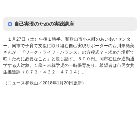
自己実現のための実践講座
１月27日（土）午後１時半、和歌山市小人町のあいあいセンタ
ー。同市で子育て支援に取り組む自己実現サポーターの西川奈緒美
さんが「『ワーク・ライフ・バランス』の方程式？～求めた場所で
咲くために必要なこと」と題し話す。５００円。同市在住か通勤通
学する人対象。１歳～未就学児の一時保育あり。希望者は市男女共
生推進課（０７３・４３２・４７０４）。
（ニュース和歌山／2018年1月20日更新）