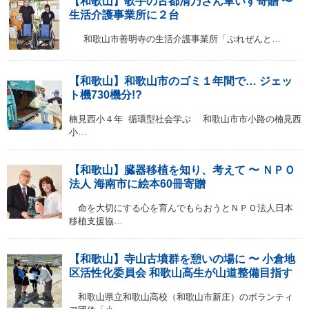
【和歌山】歌手の古都清乃さん車いす寄贈 〜
生活介護事業所に２台
和歌山市善明寺の生活介護事業所「ぷれぜんと…
【和歌山】和歌山市のゴミ１年間で… ジェッ
ト機730機分!?
楠見西小４年 循環型社会学ぶ 和歌山市市小路の楠見西
小…
【和歌山】臓器移植を知り、考えて 〜 ＮＰＯ
法人 海南市に絵本60冊寄贈
命を大切にする心を育んでもらおうとＮＰＯ法人日本
移植支援協…
【和歌山】寺山古墳群を憩いの場に 〜 小倉地
区活性化委員会 和歌山高生が山道整備目指す
和歌山県立和歌山高校（和歌山市新庄）のボランティ