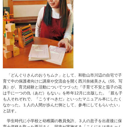
「どんぐりさんのおうちムク」として、和歌山市川辺の自宅で子
育て中の保護者向けに講座や交流会を開く西川奈緒美さん（55、写
真）が、育児経験と活動についてつづった『子育て不安と茄子の花
は千に一つの仇（あだ）もない』を昨年12月に出版した。「親も子
も人それぞれで、『こうすべきだ』といったマニュアル本にしたく
なかった。１人の人間が歩んだ例として、参考にしてもらいたい」
と話す。
学生時代に小学校と幼稚園の教員免許、３人の息子を出産後に保
育士資格を取った西川さん。同市が実施する「こんにちは赤ちゃん