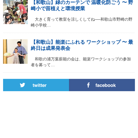
【和歌山】緑のカーテンで 温暖化防ごう 〜 野
崎小で苗植えと環境授業
大きく育って教室を涼しくしてね──和歌山市野崎の野
崎小学校…
【和歌山】能楽にふれる ワークショップ 〜 最
終日は成果発表会
和歌の浦万葉薪能の会は、能楽ワークショップの参加
者を募って…