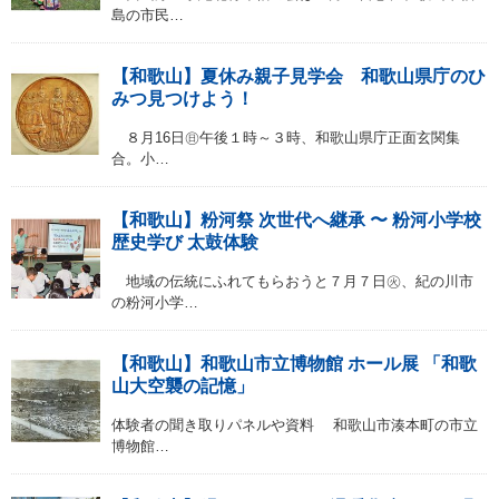
島の市民…
【和歌山】夏休み親子見学会 和歌山県庁のひ
みつ見つけよう！
８月16日㊐午後１時～３時、和歌山県庁正面玄関集
合。小…
【和歌山】粉河祭 次世代へ継承 〜 粉河小学校
歴史学び 太鼓体験
地域の伝統にふれてもらおうと７月７日㊋、紀の川市
の粉河小学…
【和歌山】和歌山市立博物館 ホール展 「和歌
山大空襲の記憶」
体験者の聞き取りパネルや資料 和歌山市湊本町の市立
博物館…