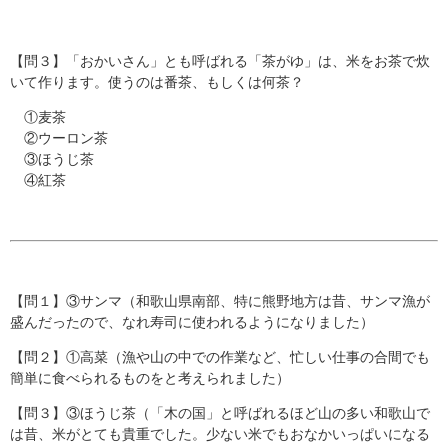
【問３】「おかいさん」とも呼ばれる「茶がゆ」は、米をお茶で炊
いて作ります。使うのは番茶、もしくは何茶？
①麦茶
②ウーロン茶
③ほうじ茶
④紅茶
【問１】③サンマ（和歌山県南部、特に熊野地方は昔、サンマ漁が
盛んだったので、なれ寿司に使われるようになりました）
【問２】①高菜（漁や山の中での作業など、忙しい仕事の合間でも
簡単に食べられるものをと考えられました）
【問３】③ほうじ茶（「木の国」と呼ばれるほど山の多い和歌山で
は昔、米がとても貴重でした。少ない米でもおなかいっぱいになる