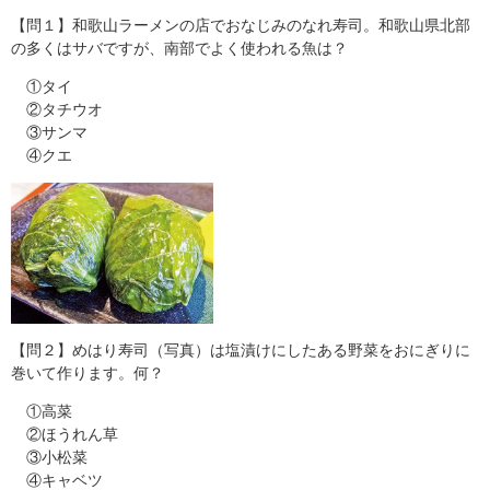
【問１】和歌山ラーメンの店でおなじみのなれ寿司。和歌山県北部
の多くはサバですが、南部でよく使われる魚は？
①タイ
②タチウオ
③サンマ
④クエ
【問２】めはり寿司（写真）は塩漬けにしたある野菜をおにぎりに
巻いて作ります。何？
①高菜
②ほうれん草
③小松菜
④キャベツ