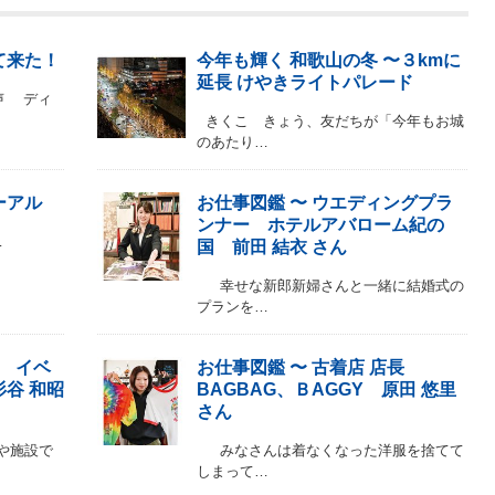
て来た！
今年も輝く 和歌山の冬 〜３kmに
延長 けやきライトパレード
声 ディ
きくこ きょう、友だちが「今年もお城
のあたり…
ーアル
お仕事図鑑 〜 ウエディングプラ
ンナー ホテルアバローム紀の
…
国 前田 結衣 さん
幸せな新郎新婦さんと一緒に結婚式の
プランを…
ー イベ
お仕事図鑑 〜 古着店 店長
谷 和昭
BAGBAG、ＢAGGY 原田 悠里
さん
や施設で
みなさんは着なくなった洋服を捨てて
しまって…