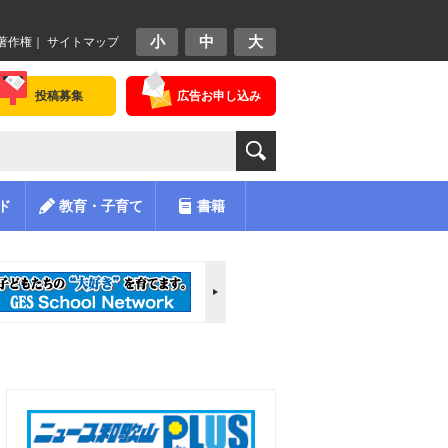
小
中
大
著作権
｜
サイトマップ
投稿募集
広告お申し込み
ド
教育・子育て
書籍