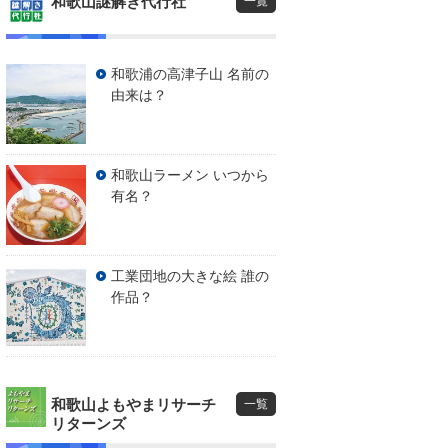
和歌山謎解き代行社
一覧
和歌浦の高津子山 名前の
由来は？
和歌山ラーメン いつから
有名？
工業団地の大きな絵 誰の
作品？
和歌山よもやまリサーチ
一覧
リターンズ