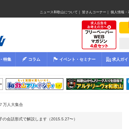
ニュース和歌山について
｜
皆さんコーナー
｜
個人情報・
・特集
コラム
イベント・セミナー
求人ガイ
７万人大集合
会話形式で解説します（2015.5.27〜）