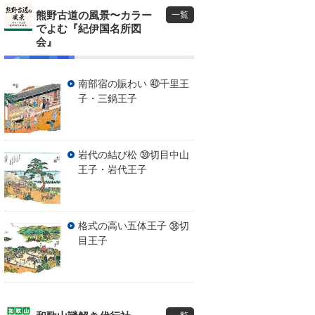
熊野古道の風景〜カラー
一覧
でよむ『紀伊国名所図
会』
南部宿の賑わい ㊵千里王
子・三鍋王子
岩代の結び松 ㊴切目中山
王子・岩代王子
格式の高い五体王子 ㊳切
目王子