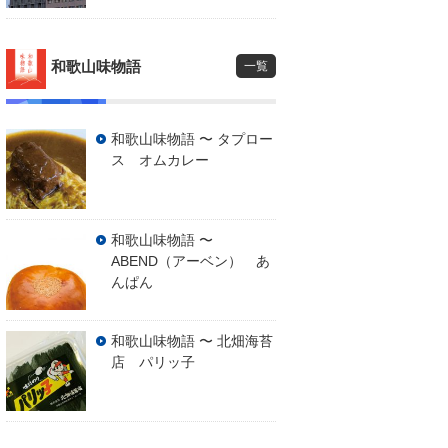
和歌山味物語
一覧
和歌山味物語 〜 タプロー
ス オムカレー
和歌山味物語 〜
ABEND（アーベン） あ
んぱん
和歌山味物語 〜 北畑海苔
店 パリッ子