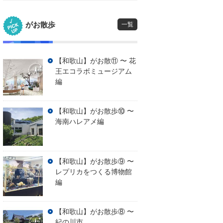
がお散歩
一覧
【和歌山】がお散⑪ 〜 花
王エコラボミュージアム
編
【和歌山】がお散歩⑩ 〜
海南ハレアメ編
【和歌山】がお散歩⑨ 〜
レプリカをつくる博物館
編
【和歌山】がお散歩⑧ 〜
紀の川市