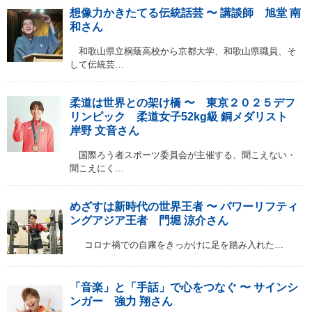
想像力かきたてる伝統話芸 〜 講談師 旭堂 南
和さん
和歌山県立桐蔭高校から京都大学、和歌山県職員、そ
して伝統芸…
柔道は世界との架け橋 〜 東京２０２５デフ
リンピック 柔道女子52kg級 銅メダリスト
岸野 文音さん
国際ろう者スポーツ委員会が主催する、聞こえない・
聞こえにく…
めざすは新時代の世界王者 〜 パワーリフティ
ングアジア王者 門堀 涼介さん
コロナ禍での自粛をきっかけに足を踏み入れた…
「音楽」と「手話」で心をつなぐ 〜 サインシ
ンガー 強力 翔さん