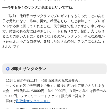
──
今年も多くのサンタが集まるといいですね。
「以前、他府県のサンタランでプレゼントをもらったことのある
子が元気になり、昨年、勇気、希望をもらったと参加して、プレゼ
ントする側に回ってくれました。天守閣まで登りますが、車いすの
方、障害のある方にはやさしいルートもあります。普段、支えられ
ることの多い人も支える側になれるのがサンタラン。そんな経験か
ら芽生えた小さな自信が、参加した皆さんの何かプラスになればう
れしいです」
和歌山サンタ☆ラン
12月１日㊐午前11時、和歌山城西の丸広場集合。
サンタの衣装で天守閣まで歩く。最後に西の丸広場で大もちまき
大会。衣装代込みで3000円、学生2000円、３歳〜小学生は帽子のみ
で1000円。ファミリーマートチケット販売機で発売中。
詳細は
和歌山サンタランＨＰ
。