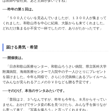
は医師や会社員、あと主婦が多いですね」
──
昨年の第１回は。
「５００人ぐらいを見込んでいましたが、１３００人が集まって
くれました。和歌山市を中心に紀南、大阪からも来てくれました。
どれだけ集まるか不安で一杯でしたので、ありがたかったです」
届ける勇気・希望
──
開催後は。
「日赤和歌山医療センター、和歌山ろうさい病院、県立医科大学
附属病院、海南医療センターで入院中の子一人ひとりにプレゼント
を届けました。今年も同様で、さらに小児病棟にあるプレイルーム
でみんなが見られるアニメのＤＶＤなども贈る予定です」
──
そのひげ、本当のサンタみたいです。
「普段は２、３㍉なんですが、昨年も今年も、８月からそってい
ません。おかげでサンタ姿の私を見つけたら、みんな手を振りなが
ら寄って来て、『写真を撮ろう』と言ってくれますね」