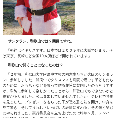
──
サンタラン、和歌山では２回目ですね。
「発祥はイギリスです。日本では２００９年に大阪で始まり、今
は東京、長崎など全国10ヵ所ほどで開かれています」
──
和歌山で開くことになったのは？
「２年前、和歌山大学附属中学校の同窓生たちが大阪のサンタラ
ンに参加しました。闘病中でクリスマスも病院で過ごす子どもたち
のために、おもちゃなどを買って贈る趣旨に賛同したのもそうです
が、単純に参加して楽しかったことから、和歌山でもできないかと
提案がありました。私は参加していませんでしたが、テレビで特集
を見ました。プレゼントをもらった子が恐る恐る箱を開け、中身を
見て驚き、そしてうれしさいっぱいの表情に変わる。その輝く笑顔
にやられました。実行委員会を立ち上げたのは昨年２月。メンバー