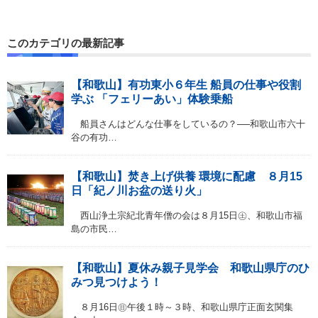
このカテゴリの最新記事
【和歌山】有功東小６年生 船員の仕事や役割
学ぶ 「フェリーあい」体験乗船
船員さんはどんな仕事をしているの？──和歌山市六十
谷の有功…
【和歌山】焚き上げ供養 環境に配慮 ８月15
日「紀ノ川お盆の送り火」
西山浄土宗紀北青年僧の会は８月15日㊏、和歌山市福
島の市民…
【和歌山】夏休み親子見学会 和歌山県庁のひ
みつ見つけよう！
８月16日㊐午後１時～３時、和歌山県庁正面玄関集