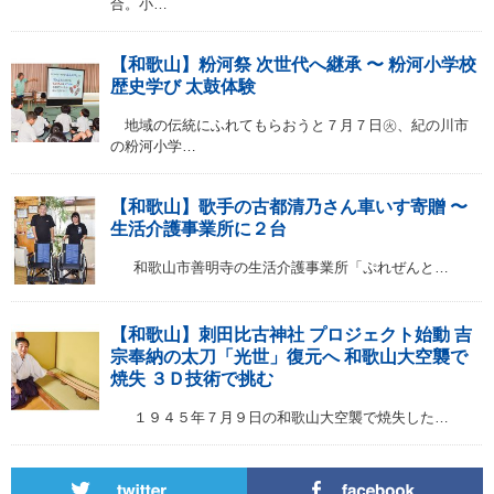
合。小…
【和歌山】粉河祭 次世代へ継承 〜 粉河小学校
歴史学び 太鼓体験
地域の伝統にふれてもらおうと７月７日㊋、紀の川市
の粉河小学…
【和歌山】歌手の古都清乃さん車いす寄贈 〜
生活介護事業所に２台
和歌山市善明寺の生活介護事業所「ぷれぜんと…
【和歌山】刺田比古神社 プロジェクト始動 吉
宗奉納の太刀「光世」復元へ 和歌山大空襲で
焼失 ３Ｄ技術で挑む
１９４５年７月９日の和歌山大空襲で焼失した…