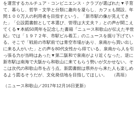
を運営するカルチュア・コンビニエンス・クラブが選ばれた▼子育
て、暮らし、哲学・文学と分類に趣向を凝らし、カフェも開設。年
間１００万人の利用者を目指すという。「新市駅の像が見えてき
た」「公設図書館として本選び、管理は大丈夫？」との声が聞こえ
てくる▼本紙50周年を記念した書籍『ニュース和歌山が伝えた半世
紀』では「１９７２年、市駅ビル着工」のニュースを掘り下げてい
る。そこで「戦前の市駅前では青空市場があり、泉南から買い出し
に来る人がいた」との声を80代女性から得ている。泉南から人を引
っ張る力が当時はあった▼第二阪和で泉南がより近くなった。逆に
新市駅は南海で大阪から和歌山に来てもらう勢いが欠かせない。そ
こは次代の和歌山市を占う点。新図書館は県外から来た人も楽しめ
るよう図るそうだが、文化発信地を目指してほしい。 （髙垣）
（ニュース和歌山／2017年12月16日更新）