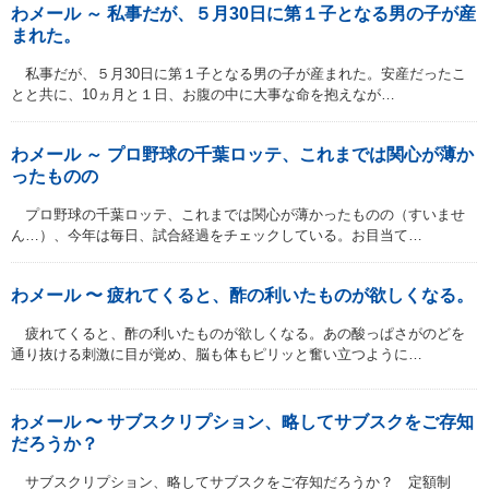
わメール ～ 私事だが、５月30日に第１子となる男の子が産
まれた。
私事だが、５月30日に第１子となる男の子が産まれた。安産だったこ
とと共に、10ヵ月と１日、お腹の中に大事な命を抱えなが…
わメール ～ プロ野球の千葉ロッテ、これまでは関心が薄か
ったものの
プロ野球の千葉ロッテ、これまでは関心が薄かったものの（すいませ
ん…）、今年は毎日、試合経過をチェックしている。お目当て…
わメール 〜 疲れてくると、酢の利いたものが欲しくなる。
疲れてくると、酢の利いたものが欲しくなる。あの酸っぱさがのどを
通り抜ける刺激に目が覚め、脳も体もピリッと奮い立つように…
わメール 〜 サブスクリプション、略してサブスクをご存知
だろうか？
サブスクリプション、略してサブスクをご存知だろうか？ 定額制