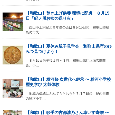
【和歌山】焚き上げ供養 環境に配慮 ８月15
日「紀ノ川お盆の送り火」
西山浄土宗紀北青年僧の会は８月15日㊏、和歌山市福
島の市民…
【和歌山】夏休み親子見学会 和歌山県庁のひ
みつ見つけよう！
８月16日㊐午後１時～３時、和歌山県庁正面玄関集
合。小…
【和歌山】粉河祭 次世代へ継承 〜 粉河小学校
歴史学び 太鼓体験
地域の伝統にふれてもらおうと７月７日㊋、紀の川市
の粉河小学…
【和歌山】歌手の古都清乃さん車いす寄贈 〜