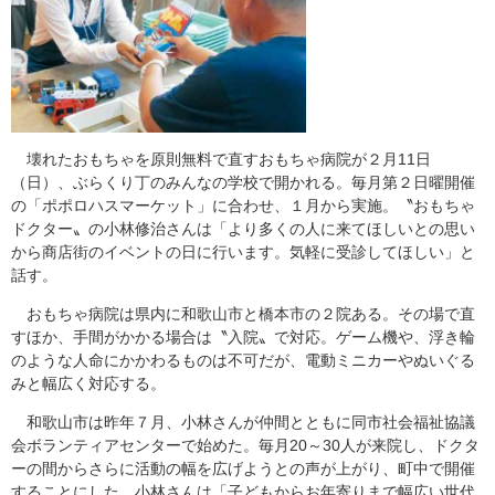
壊れたおもちゃを原則無料で直すおもちゃ病院が２月11日
（日）、ぶらくり丁のみんなの学校で開かれる。毎月第２日曜開催
の「ポポロハスマーケット」に合わせ、１月から実施。〝おもちゃ
ドクター〟の小林修治さんは「より多くの人に来てほしいとの思い
から商店街のイベントの日に行います。気軽に受診してほしい」と
話す。
おもちゃ病院は県内に和歌山市と橋本市の２院ある。その場で直
すほか、手間がかかる場合は〝入院〟で対応。ゲーム機や、浮き輪
のような人命にかかわるものは不可だが、電動ミニカーやぬいぐる
みと幅広く対応する。
和歌山市は昨年７月、小林さんが仲間とともに同市社会福祉協議
会ボランティアセンターで始めた。毎月20～30人が来院し、ドクタ
ーの間からさらに活動の幅を広げようとの声が上がり、町中で開催
することにした。小林さんは「子どもからお年寄りまで幅広い世代