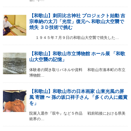
【和歌山】刺田比古神社 プロジェクト始動 吉
宗奉納の太刀「光世」復元へ 和歌山大空襲で
焼失 ３Ｄ技術で挑む
１９４５年７月９日の和歌山大空襲で焼失した…
【和歌山】和歌山市立博物館 ホール展 「和歌
山大空襲の記憶」
体験者の聞き取りパネルや資料 和歌山市湊本町の市立
博物館…
【和歌山】和歌山市の日本画家 山東光風の屏
風 寄贈 〜 孫の坂口祥子さん 「多くの人に鑑賞
を」
院展入選作『双牛』など５作品 戦前戦後における県美
術界の…