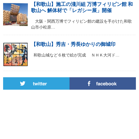
【和歌山】施工の淺川組 万博フィリピン館 和
歌山へ 解体材で「レガシー展」開催
大阪・関西万博でフィリピン館の建設を手がけた和歌
山市小松原…
【和歌山】秀吉・秀長ゆかりの御城印
和歌山城など６枚で絵が完成 ＮＨＫ大河ド…