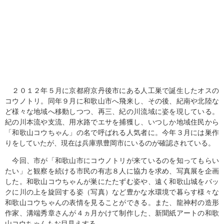
２０１２年５月に京都府京丹後市にある人工巣で誕生したオスの
コウノトリ。同年９月に和歌山市へ飛来し、その後、紀南や北陸な
ど様々な地域へ移動しつつ、再三、紀の川流域に姿を現している。
紀の川本流や支流、用水路でエサを捕獲し、いつしか地域住民から
「和歌山コウちゃん」の名で呼ばれる人気者に。今年３月には巣作
りをしていたが、現在は兵庫県豊岡市にいるのが確認されている。
今回、市が「和歌山市にコウノトリが来ているのを知ってもらい
たい」と観察を続ける市民の有志８人に協力を求め、写真展を企画
した。和歌山コウちゃんが巣にたたずむ姿や、遠く和歌山城をバッ
クに川の上を旋回する姿（写真）など豊かな水環境で暮らす様々な
和歌山コウちゃんの表情を見ることができる。また、龍神村の造形
作家、溝端秀章さんが４ヵ月かけて制作した、新聞紙アートの和歌
山コウちゃんもお目見えする。