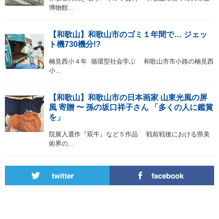
博物館…
【和歌山】和歌山市のゴミ１年間で… ジェッ
ト機730機分!?
楠見西小４年 循環型社会学ぶ 和歌山市市小路の楠見西
小…
【和歌山】和歌山市の日本画家 山東光風の屏
風 寄贈 〜 孫の坂口祥子さん 「多くの人に鑑賞
を」
院展入選作『双牛』など５作品 戦前戦後における県美
術界の…