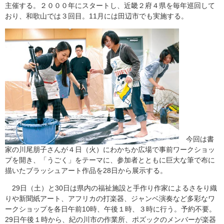
主催する。２０００年にスタートし、近畿２府４県を毎年巡回して
おり、和歌山では３回目。11月には田辺市でも実施する。
今回は書
家の川尾朋子さんが４日（火）にわかちか広場で事前ワークショッ
プを開き、「うごく」をテーマに、参加者とともに巨大な筆で布に
描いたブラッシュアート作品を28日から展示する。
29日（土）と30日は県内の福祉施設と手作り作家によるさをり織
りや新聞紙アート、アフリカの打楽器、ジャンベ演奏など多彩なワ
ークショップを各日午前10時、午後１時、３時に行う。予約不要。
29日午後１時から、紀の川市の作業所、ポズックのメンバーが楽器