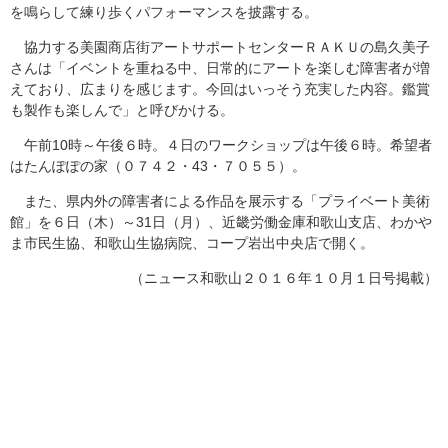
を鳴らして練り歩くパフォーマンスを披露する。
協力する美園商店街アートサポートセンターＲＡＫＵの島久美子
さんは「イベントを重ねる中、日常的にアートを楽しむ障害者が増
えており、広まりを感じます。今回はいっそう充実した内容。鑑賞
も製作も楽しんで」と呼びかける。
午前10時～午後６時。４日のワークショップは午後６時。希望者
はたんぽぽの家（０７４２・43・７０５５）。
また、県内外の障害者による作品を展示する「プライベート美術
館」を６日（木）～31日（月）、近畿労働金庫和歌山支店、わかや
ま市民生協、和歌山生協病院、コープ岩出中央店で開く。
（ニュース和歌山２０１６年１０月１日号掲載）