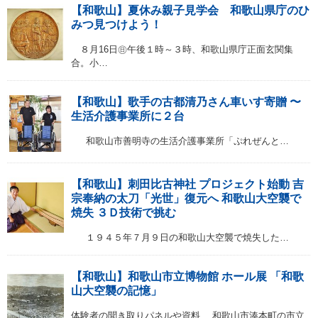
【和歌山】夏休み親子見学会 和歌山県庁のひ
みつ見つけよう！
８月16日㊐午後１時～３時、和歌山県庁正面玄関集
合。小…
【和歌山】歌手の古都清乃さん車いす寄贈 〜
生活介護事業所に２台
和歌山市善明寺の生活介護事業所「ぷれぜんと…
【和歌山】刺田比古神社 プロジェクト始動 吉
宗奉納の太刀「光世」復元へ 和歌山大空襲で
焼失 ３Ｄ技術で挑む
１９４５年７月９日の和歌山大空襲で焼失した…
【和歌山】和歌山市立博物館 ホール展 「和歌
山大空襲の記憶」
体験者の聞き取りパネルや資料 和歌山市湊本町の市立