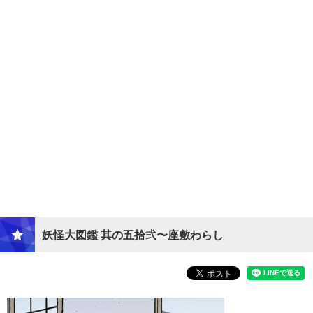
妖怪大図鑑 其の五拾弐〜座敷わらし