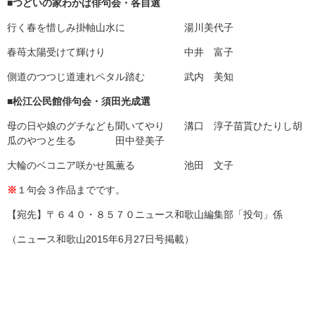
■つどいの家わかば俳句会・各自選
行く春を惜しみ掛軸山水に 湯川美代子
春苺太陽受けて輝けり 中井 富子
側道のつつじ道連れペタル踏む 武内 美知
■松江公民館俳句会・須田光成選
母の日や娘のグチなども聞いてやり 溝口 淳子苗貰ひたりし胡
瓜のやつと生る 田中登美子
大輪のベコニア咲かせ風薫る 池田 文子
※
１句会３作品までです。
【宛先】〒６４０・８５７０ニュース和歌山編集部「投句」係
（ニュース和歌山2015年6月27日号掲載）