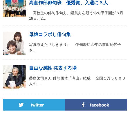
高創作部俳句班 優秀賞、入選に３人
高校生の俳句作句力、鑑賞力を競う俳句甲子園が８月
19日、2…
母娘コラボし俳句集
写真添えた『ちきまり』 俳句歴約30年の前田紀代子
さ…
自由な感性 発表する場
桑島啓司さん 俳句団体「滝山」結成 全国１万５０００
人の…