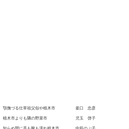
顎撫づる仕草祖父似や植木市 釜口 忠彦
植木市よりも隣の野菜市 児玉 啓子
知らぬ間に手も靴も濡れ植木市 中筋のぶ子