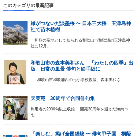
このカテゴリの最新記事
縁がつないだ淡墨桜 〜 日本三大桜 玉津島神
社で苗木植樹
和歌の聖地として知られる和歌山市和歌浦の玉津島神
社に12月…
和歌山市の森本美和さん 『わたしの四季』出
版 日常の風景 俳句と絵手紙に
和歌山市和歌浦西の元小学校教諭、森本美和さ…
天美苑 30周年で合同俳句集
利用者の2000句以上収録 開苑30周年を迎えた海南市
七…
「楽しむ」掲げ全国経験 〜 俳句甲子園 桐蔭