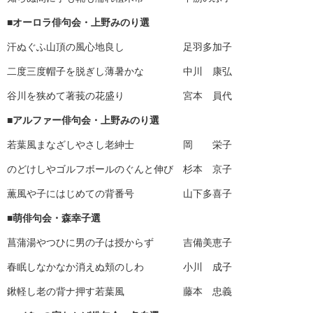
■オーロラ俳句会・上野みのり選
汗ぬぐふ山頂の風心地良し 足羽多加子
二度三度帽子を脱ぎし薄暑かな 中川 康弘
谷川を狭めて著莪の花盛り 宮本 員代
■アルファー俳句会・上野みのり選
若葉風まなざしやさし老紳士 岡 栄子
のどけしやゴルフボールのぐんと伸び 杉本 京子
薫風や子にはじめての背番号 山下多喜子
■萌俳句会・森幸子選
菖蒲湯やつひに男の子は授からず 吉備美恵子
春眠しなかなか消えぬ頬のしわ 小川 成子
鍬軽し老の背ナ押す若葉風 藤本 忠義