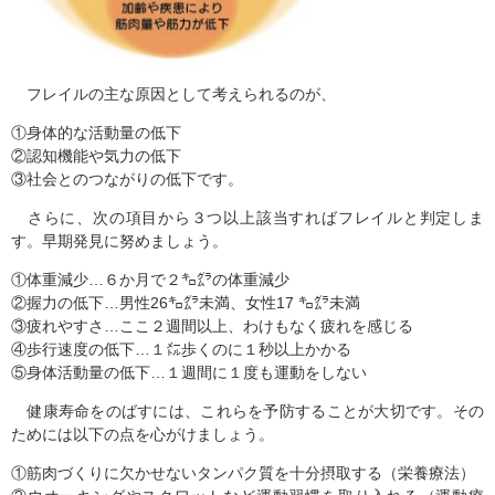
フレイルの主な原因として考えられるのが、
①身体的な活動量の低下
②認知機能や気力の低下
③社会とのつながりの低下です。
さらに、次の項目から３つ以上該当すればフレイルと判定しま
す。早期発見に努めましょう。
①体重減少…６か月で２㌔㌘の体重減少
②握力の低下…男性26㌔㌘未満、女性17 ㌔㌘未満
③疲れやすさ…ここ２週間以上、わけもなく疲れを感じる
④歩行速度の低下…１㍍歩くのに１秒以上かかる
⑤身体活動量の低下…１週間に１度も運動をしない
健康寿命をのばすには、これらを予防することが大切です。その
ためには以下の点を心がけましょう。
①筋肉づくりに欠かせないタンパク質を十分摂取する（栄養療法）