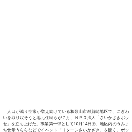
人口が減り空家が増え続けている和歌山市雑賀崎地区で、にぎわ
いを取り戻そうと地元住民らが７月、ＮＰＯ法人「さいかざきポッ
セ」を立ち上げた。事業第一弾として10月14日㊏、地区内のうみま
ち食堂うららなどでイベント「リターンさいかざき」を開く。ポッ