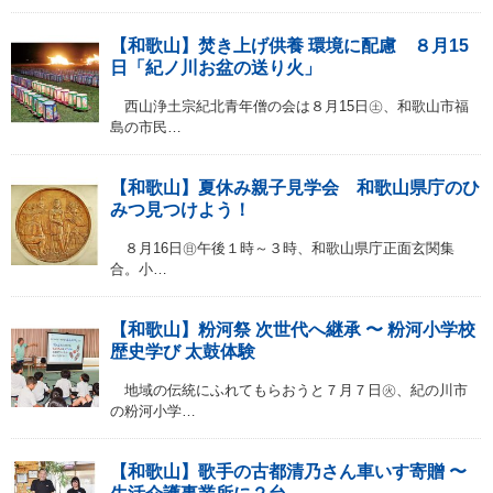
【和歌山】焚き上げ供養 環境に配慮 ８月15
日「紀ノ川お盆の送り火」
西山浄土宗紀北青年僧の会は８月15日㊏、和歌山市福
島の市民…
【和歌山】夏休み親子見学会 和歌山県庁のひ
みつ見つけよう！
８月16日㊐午後１時～３時、和歌山県庁正面玄関集
合。小…
【和歌山】粉河祭 次世代へ継承 〜 粉河小学校
歴史学び 太鼓体験
地域の伝統にふれてもらおうと７月７日㊋、紀の川市
の粉河小学…
【和歌山】歌手の古都清乃さん車いす寄贈 〜