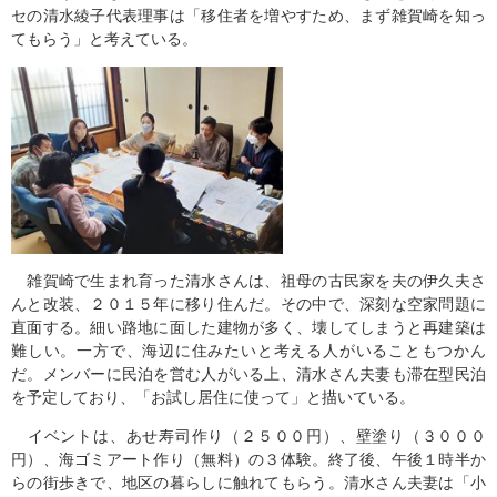
セの清水綾子代表理事は「移住者を増やすため、まず雑賀崎を知っ
てもらう」と考えている。
雑賀崎で生まれ育った清水さんは、祖母の古民家を夫の伊久夫さ
んと改装、２０１５年に移り住んだ。その中で、深刻な空家問題に
直面する。細い路地に面した建物が多く、壊してしまうと再建築は
難しい。一方で、海辺に住みたいと考える人がいることもつかん
だ。メンバーに民泊を営む人がいる上、清水さん夫妻も滞在型民泊
を予定しており、「お試し居住に使って」と描いている。
イベントは、あせ寿司作り（２５００円）、壁塗り（３０００
円）、海ゴミアート作り（無料）の３体験。終了後、午後１時半か
らの街歩きで、地区の暮らしに触れてもらう。清水さん夫妻は「小