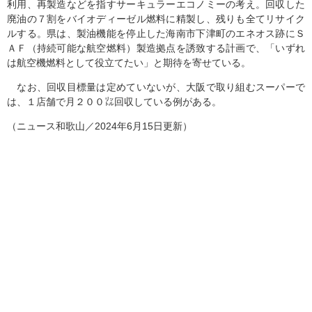
利用、再製造などを指すサーキュラーエコノミーの考え。回収した
廃油の７割をバイオディーゼル燃料に精製し、残りも全てリサイク
ルする。県は、製油機能を停止した海南市下津町のエネオス跡にＳ
ＡＦ（持続可能な航空燃料）製造拠点を誘致する計画で、「いずれ
は航空機燃料として役立てたい」と期待を寄せている。
なお、回収目標量は定めていないが、大阪で取り組むスーパーで
は、１店舗で月２００㍑回収している例がある。
（ニュース和歌山／2024年6月15日更新）