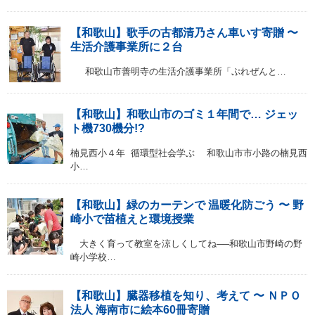
【和歌山】歌手の古都清乃さん車いす寄贈 〜
生活介護事業所に２台
和歌山市善明寺の生活介護事業所「ぷれぜんと…
【和歌山】和歌山市のゴミ１年間で… ジェッ
ト機730機分!?
楠見西小４年 循環型社会学ぶ 和歌山市市小路の楠見西
小…
【和歌山】緑のカーテンで 温暖化防ごう 〜 野
崎小で苗植えと環境授業
大きく育って教室を涼しくしてね──和歌山市野崎の野
崎小学校…
【和歌山】臓器移植を知り、考えて 〜 ＮＰＯ
法人 海南市に絵本60冊寄贈