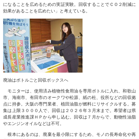
になることを広めるための実証実験。回収することでＣＯ２削減に
効果があることを広めたい」と考えている。
廃油はボトルごと回収ボックスへ
モニターは、使用済み植物性食用油を専用ボトルに入れ、和歌山
市、海南市、有田市のオークワや松源、紙の杜、役所などの回収拠
点に持参。大阪の専門業者、植田油脂が燃料にリサイクルする。募
集は上限３０００人で、回収は２０２６年３月末まで。希望者は県
成長産業推進課ＨＰから申し込む。回収は７月からで、動物性油脂
やエンジンオイルなどは不可。
根本にあるのは、廃棄を最小限にするため、モノの長寿命化や再