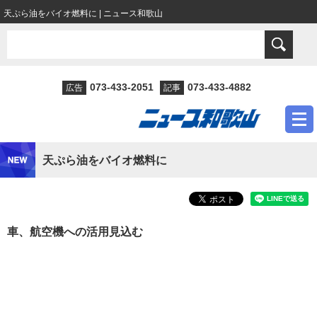
天ぷら油をバイオ燃料に | ニュース和歌山
073-433-2051
073-433-4882
広告
記事
天ぷら油をバイオ燃料に
車、航空機への活用見込む