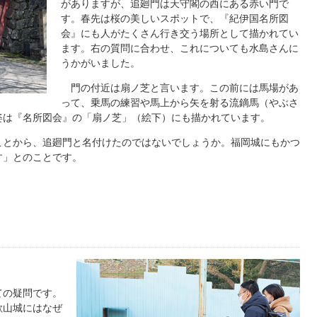
がありますが、追廻門は天守閣の西にある赤い門で
す。春先は桜の美しいスポットで、『紀伊国名所図
会』にも人がたくさん行き交う場所として描かれてい
ます。右の質問に合わせ、これについても水島さんに
うかがいました。
門の付近は扇ノ芝と言います。この前には馬場があ
って、乗馬の練習や馬上から矢を射る流鏑馬（やぶさ
姿は『名所図会』の「扇ノ芝」（絵下）にも描かれています。
とから、追廻門と名付けたのではないでしょうか。福岡城にもかつ
す」とのことです。
ての疑問です。
歌山城にはなぜ