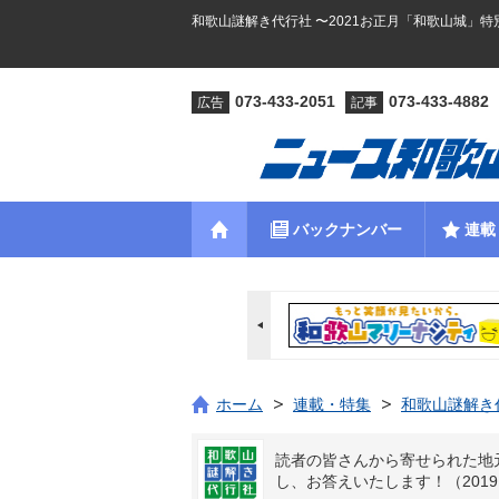
和歌山謎解き代行社 〜2021お正月「和歌山城」特別
073-433-2051
073-433-4882
広告
記事
バックナンバー
連載
ホーム
連載・特集
和歌山謎解き
読者の皆さんから寄せられた地
し、お答えいたします！（2019.