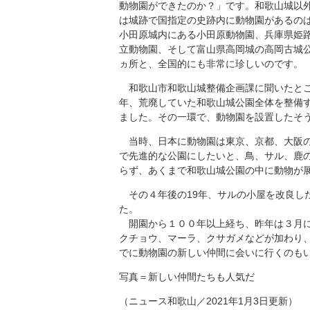
動物園ができたのか？」です。和歌山城以
は城跡で国指定の史跡内に動物園があるの
小田原城内にある小田原動物園、兵庫県姫
立動物園、そして富山県高岡城の高岡古城
ヵ所と、全国的にも非常に珍しいのです。
和歌山市和歌山城整備企画課に聞いたと
年、荒廃していた和歌山城公園全体を整備
ました。その一環で、動物園を設置したそ
当時、日本に動物園は東京、京都、大阪の
で先進的な公園にしたいと、鳥、サル、鹿
らず、あくまで和歌山城公園の中に動物が
その４年後の19年、サルの小屋を改良し
た。
開園から１００年以上経ち、昨年は３月に
クチョウ、マーラ、クサガメなどが加わり、
でに動物園の新しい仲間に会いに行くのも
写真＝新しい仲間たちも人気だ
（ニュース和歌山／2021年1月3日更新）