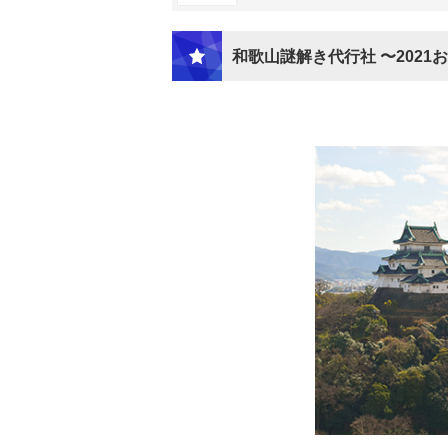
和歌山謎解き代行社 〜202