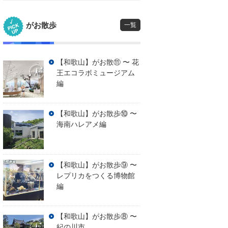
がお散歩
一覧
【和歌山】がお散⑪ 〜 花
王エコラボミュージアム
編
【和歌山】がお散歩⑩ 〜
海南ハレアメ編
【和歌山】がお散歩⑨ 〜
レプリカをつくる博物館
編
【和歌山】がお散歩⑧ 〜
紀の川市