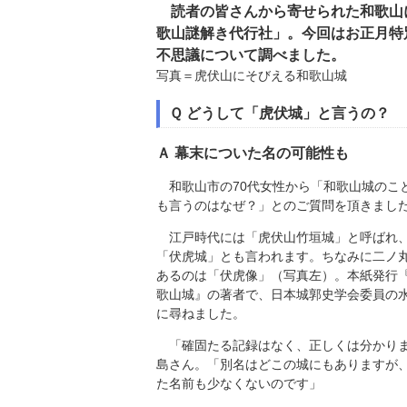
読者の皆さんから寄せられた和歌山
歌山謎解き代行社」。今回はお正月特
不思議について調べました。
写真＝虎伏山にそびえる和歌山城
Ｑ どうして「虎伏城」と言うの？
Ａ 幕末についた名の可能性も
和歌山市の70代女性から「和歌山城のこ
も言うのはなぜ？」とのご質問を頂きまし
江戸時代には「虎伏山竹垣城」と呼ばれ
「伏虎城」とも言われます。ちなみに二ノ
あるのは「伏虎像」（写真左）。本紙発行
歌山城』の著者で、日本城郭史学会委員の
に尋ねました。
「確固たる記録はなく、正しくは分かり
島さん。「別名はどこの城にもありますが
た名前も少なくないのです」