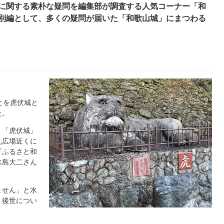
に関する素朴な疑問を編集部が調査する人気コーナー「和
別編として、多くの疑問が届いた「和歌山城」にまつわる
とを虎伏城と
た。
、「虎伏城」
丸広場近くに
『ふるさと和
水島大二さん
ません」と水
、後世につい