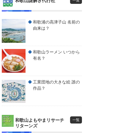
和歌山謎解き代行社
一覧
和歌浦の高津子山 名前の
由来は？
和歌山ラーメン いつから
有名？
工業団地の大きな絵 誰の
作品？
和歌山よもやまリサーチ
一覧
リターンズ