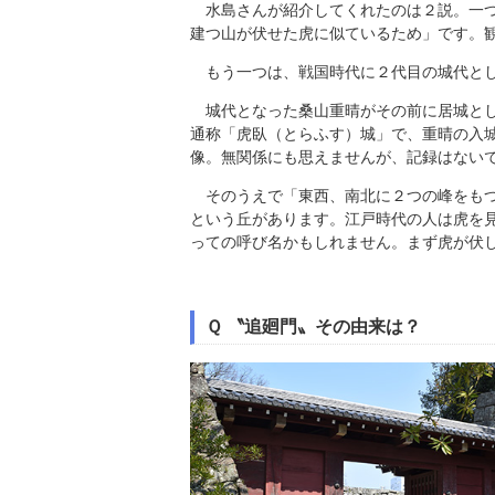
水島さんが紹介してくれたのは２説。一つ
建つ山が伏せた虎に似ているため」です。
もう一つは、戦国時代に２代目の城代とし
城代となった桑山重晴がその前に居城とし
通称「虎臥（とらふす）城」で、重晴の入
像。無関係にも思えませんが、記録はない
そのうえで「東西、南北に２つの峰をもつ
という丘があります。江戸時代の人は虎を
っての呼び名かもしれません。まず虎が伏
Ｑ 〝追廻門〟その由来は？