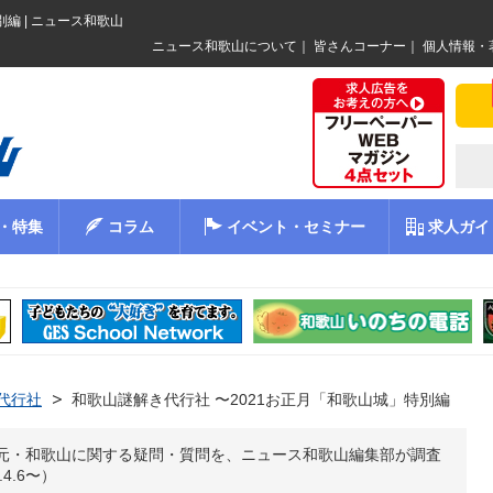
編 | ニュース和歌山
ニュース和歌山について
｜
皆さんコーナー
｜
個人情報・
・特集
コラム
イベント・セミナー
求人ガイ
代行社
和歌山謎解き代行社 〜2021お正月「和歌山城」特別編
元・和歌山に関する疑問・質問を、ニュース和歌山編集部が調査
4.6〜）