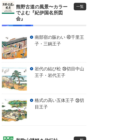
熊野古道の風景〜カラー
一覧
でよむ『紀伊国名所図
会』
南部宿の賑わい ㊵千里王
子・三鍋王子
岩代の結び松 ㊴切目中山
王子・岩代王子
格式の高い五体王子 ㊳切
目王子