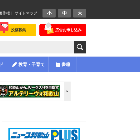
小
中
大
著作権
｜
サイトマップ
投稿募集
広告お申し込み
ド
教育・子育て
書籍