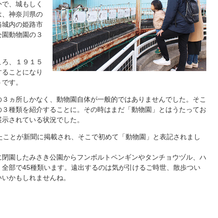
外で、城もしく
は、神奈川県の
路城内の姫路市
公園動物園の３
ころ、１９１５
することになり
うです。
３ヵ所しかなく、動物園自体が一般的ではありませんでした。そこ
の３種類を紹介することに。その時はまだ「動物園」とはうたってお
展示されている状況でした。
たことが新聞に掲載され、そこで初めて「動物園」と表記されまし
閉園したみさき公園からフンボルトペンギンやタンチョウヅル、ハ
全部で45種類います。遠出するのは気が引けるご時世、散歩つい
いいかもしれませんね。