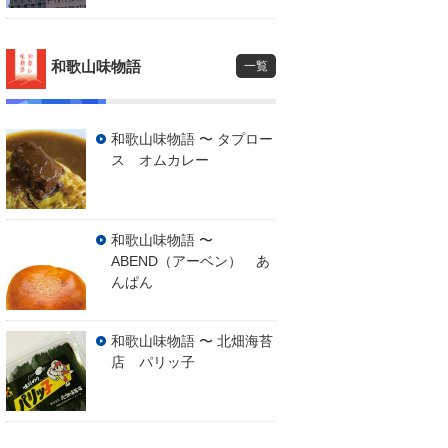
和歌山味物語
一覧
和歌山味物語 〜 タプロー
ス オムカレー
和歌山味物語 〜
ABEND（アーベン） あ
んぱん
和歌山味物語 〜 北畑海苔
店 パリッ子