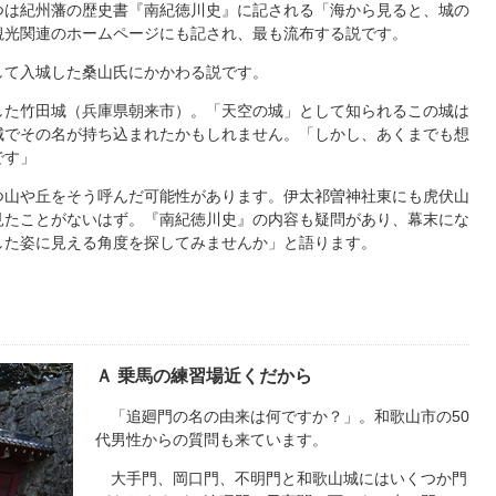
は紀州藩の歴史書『南紀徳川史』に記される「海から見ると、城の
観光関連のホームページにも記され、最も流布する説です。
て入城した桑山氏にかかわる説です。
た竹田城（兵庫県朝来市）。「天空の城」として知られるこの城は
城でその名が持ち込まれたかもしれません。「しかし、あくまでも想
です」
山や丘をそう呼んだ可能性があります。伊太祁曽神社東にも虎伏山
見たことがないはず。『南紀徳川史』の内容も疑問があり、幕末にな
した姿に見える角度を探してみませんか」と語ります。
Ａ 乗馬の練習場近くだから
「追廻門の名の由来は何ですか？」。和歌山市の50
代男性からの質問も来ています。
大手門、岡口門、不明門と和歌山城にはいくつか門